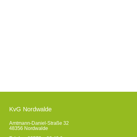
36.
We
KvG Nordwalde
Amtmann-Daniel-Straße 32
48356 Nordwalde