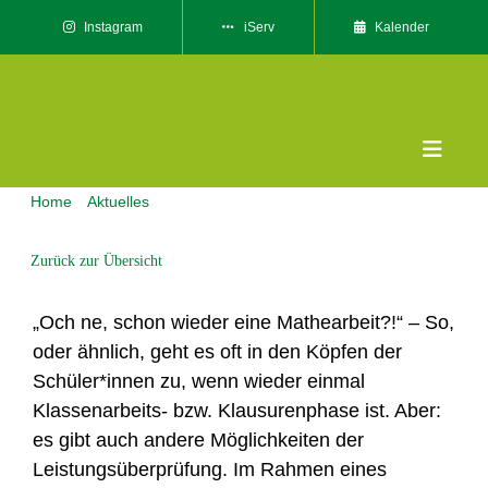
Skip
Instagram
iServ
Kalender
to
content
Toggle
Naviga
Home
Aktuelles
Das sin
Alternative Leistungsüberprüfungen im (Mathe)unterricht
Unser
Zurück zur Übersicht
Willk
„Och ne, schon wieder eine Mathearbeit?!“ – So,
Servic
oder ähnlich, geht es oft in den Köpfen der
Schüler*innen zu, wenn wieder einmal
Kontak
Klassenarbeits- bzw. Klausurenphase ist. Aber:
es gibt auch andere Möglichkeiten der
Leistungsüberprüfung. Im Rahmen eines