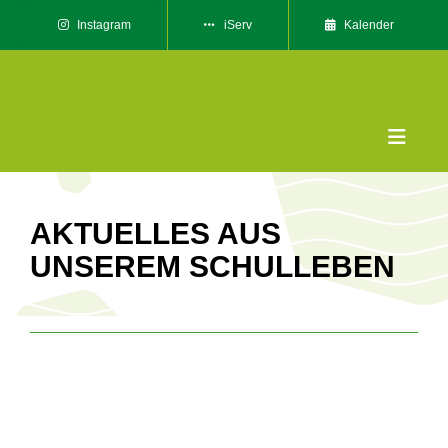
Skip
Instagram
iServ
Kalender
to
content
Toggle
Naviga
Das sin
AKTUELLES AUS
Unser
UNSEREM SCHULLEBEN
Willk
Servic
Kontak