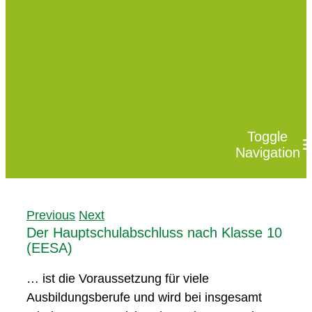
Toggle
Navigation
Das sin
Previous
Next
Unsere
Der Hauptschulabschluss nach Klasse 10
(EESA)
Willko
Service
… ist die Voraussetzung für viele
Ausbildungsberufe und wird bei insgesamt
Kontakt