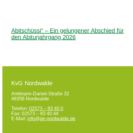
Abitschüssi“ – Ein gelungener Abschied für
den Abiturjahrgang 2026
KvG Nordwalde
Amtmann-Daniel-Straße 32
48356 Nordwalde
Telefon:
02573 – 93 40 0
Fax: 02573 – 93 40 44
E-Mail:
info@ge-nordwalde.de