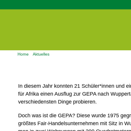
Skip
to
content
Home
Aktuelles
Kakao trinken, Schokolade essen & Sch
In diesem Jahr konnten 21 Schüler*innen und ei
für Afrika einen Ausflug zur GEPA nach Wuppert
verschiedensten Dinge probieren.
Doch was ist die GEPA? Diese wurde 1975 gegr
größtes Fair-Handelsunternehmen mit Sitz in W