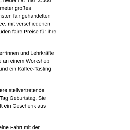
, heute hat man 2.500
tmeter großes
nsten fair gehandelten
ee, mit verschiedenen
den faire Preise für ihre
er*innen und Lehrkräfte
sie an einem Workshop
nd ein Kaffee-Tasting
re stellvertretende
Tag Geburtstag. Sie
elt ein Geschenk aus
ne Fahrt mit der