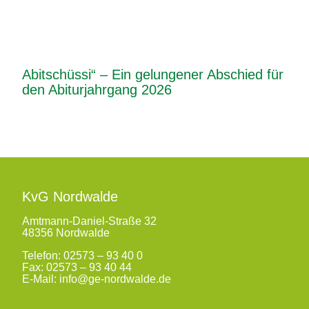
Abitschüssi“ – Ein gelungener Abschied für
den Abiturjahrgang 2026
KvG Nordwalde
Amtmann-Daniel-Straße 32
48356 Nordwalde
Telefon:
02573 – 93 40 0
Fax: 02573 – 93 40 44
E-Mail:
info@ge-nordwalde.de