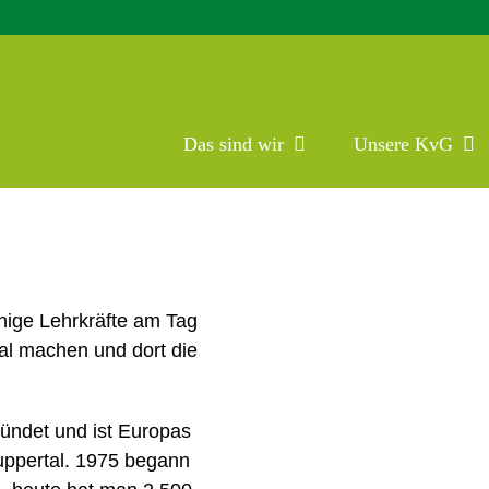
Das sind wir
Unsere KvG
webebahn fahren – GEPA-Besuch
nige Lehrkräfte am Tag
al machen und dort die
ündet und ist Europas
uppertal. 1975 begann