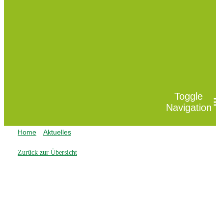
Toggle
Navigation
Home
Aktuelles
Schulhund Bella – ein weiterer Vierbeiner
Das sin
Zurück zur Übersicht
Unsere
Willko
Service
Kontakt