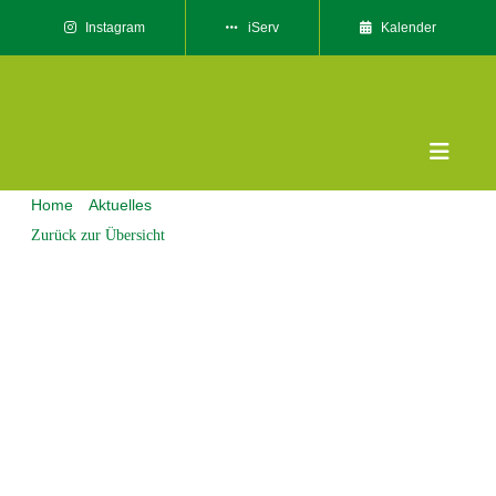
Skip
Instagram
iServ
Kalender
to
content
Toggle
Naviga
Home
Aktuelles
Sporthelfer-Fahrt nach Hachen
Das sin
Zurück zur Übersicht
Unser
Willk
Servic
Kontak