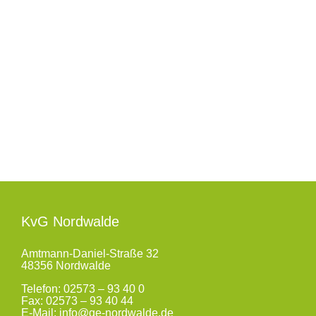
36.
We
KvG Nordwalde
Amtmann-Daniel-Straße 32
48356 Nordwalde
Telefon:
02573 – 93 40 0
Fax: 02573 – 93 40 44
E-Mail:
info@ge-nordwalde.de