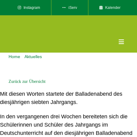
Skip
Instagram
iServ
Kalender
to
content
Toggle
Naviga
Home
Aktuelles
Das sin
„Walle, Walle manche Strecke, dass zum Zwecke Wasser fließe
Unser
…“
Zurück zur Übersicht
Willk
Mit diesen Worten startete der Balladenabend des
Servic
diesjährigen siebten Jahrgangs.
Kontak
In den vergangenen drei Wochen bereiteten sich die
Schülerinnen und Schüler des Jahrgangs im
Deutschunterricht auf den diesjährigen Balladenabend