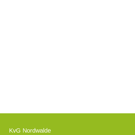
36.
We
KvG Nordwalde